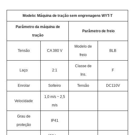
Modelo: Máquina de tração sem engrenagens WYT-T
Parâmetro da máquina de
Parâmetro de freio
tração
Modelo de
Tensão
CA 380 V
BLB
freio
Classe de
Laço
2:1
F
Ins.
Enrolar
Solteiro
Tensão
DC110V
1,0 m/s ~ 2,5
Velocidade
m/s
Grau de
IP41
proteção