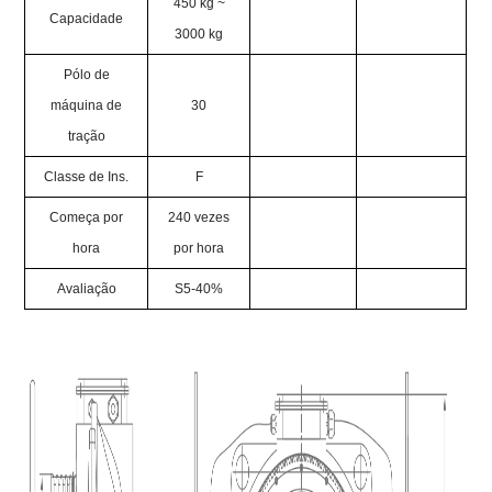
450 kg ~
Capacidade
3000 kg
Pólo de
máquina de
30
tração
Classe de Ins.
F
Começa por
240 vezes
hora
por hora
Avaliação
S5-40%