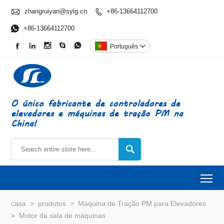

zhangruiyan@sylg.cn
+86-13664112700


+86-13664112700





Português

O único fabricante de controladores de
elevadores e máquinas de tração PM na
China!

To
casa
>
produtos
>
Máquina de Tração PM para Elevadores
>
Motor da sala de máquinas