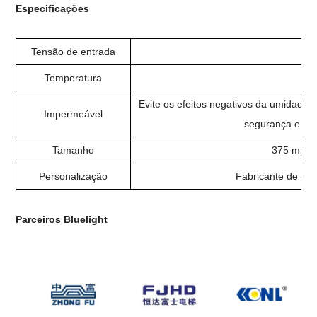
Especificações
Tensão de entrada
2
Temperatura
-
Evite os efeitos negativos da umidade,
Impermeável
segurança e a e
Tamanho
375 mm x
Personalização
Fabricante de eq
Parceiros Bluelight