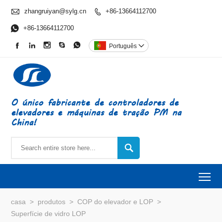

zhangruiyan@sylg.cn
+86-13664112700


+86-13664112700





Português

O único fabricante de controladores de
elevadores e máquinas de tração PM na
China!

To
casa
>
produtos
>
COP do elevador e LOP
>
Superfície de vidro LOP