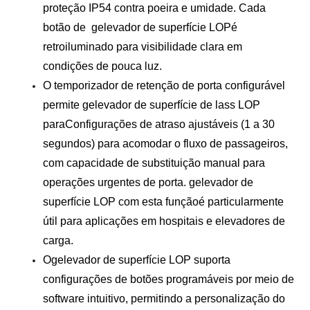
proteção IP54 contra poeira e umidade. Cada
botão de
g
elevador de superfície LOP
é
retroiluminado para visibilidade clara em
condições de pouca luz.
O temporizador de retenção de porta configurável
permite
g
elevador de superfície de lass LOP
para
Configurações de atraso ajustáveis ​​(1 a 30
segundos) para acomodar o fluxo de passageiros,
com capacidade de substituição manual para
operações urgentes de porta.
g
elevador de
superfície LOP com esta função
é particularmente
útil para aplicações em hospitais e elevadores de
carga.
O
g
elevador de superfície LOP
suporta
configurações de botões programáveis ​​por meio de
software intuitivo, permitindo a personalização do