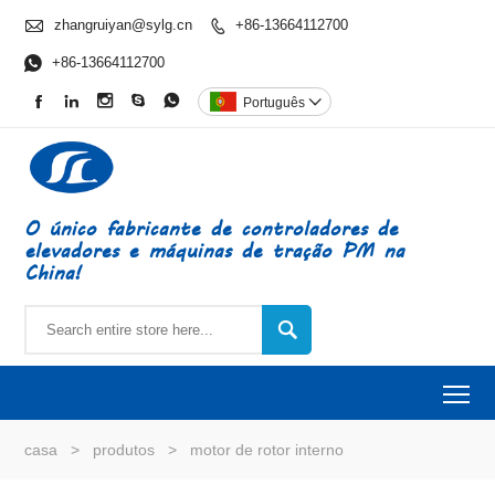

zhangruiyan@sylg.cn
+86-13664112700


+86-13664112700





Português

O único fabricante de controladores de
elevadores e máquinas de tração PM na
China!

To
casa
>
produtos
>
motor de rotor interno