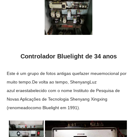
Controlador Bluelight de 34 anos
Este é um grupo de fotos antigas que
fazer
meu
emocional
por
muito tempo.
De volta ao
tempo, Shenyang
Luz
azul
era
estabelecido com o nome
Instituto de Pesquisa de
Novas Aplicações de Tecnologia Shenyang Xingxing
(renomeado
como Bluelight
em 1991).