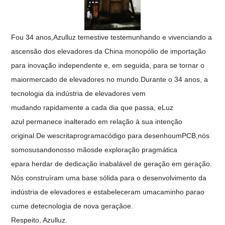
F
ou 34 anos
,
Azul
luz
tem
estive
testemunhando e vivenciando a
ascensão dos elevadores da China
monopólio de importação
para inovação independente e, em seguida, para se tornar o
maior
mercado de elevadores
no mundo.
Durante o 34
anos, a
tecnologia da indústria de elevadores vem
mudando
rapidamente
a cada dia que passa, e
Luz
azul
permanece inalterado em relação à sua intenção
original.
De w
escrita
programa
código
para
desenho
um
PCB,
nós
somos
usando
nosso
mãos
de
exploração pragmática
e
para
herdar de dedicação inabalável de geração em geração
.
Nós
construíram uma base sólida para o desenvolvimento da
indústria de elevadores e estabeleceram uma
caminho
para
o
cume de
tecnologia de nova geração
e
.
Respeito
, Azul
luz.