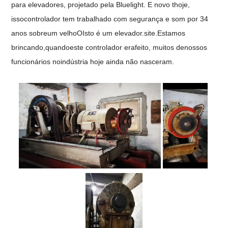
para elevadores, projetado pela Bluelight. E novo t
hoje,
isso
controlador
tem trabalhado com segurança
e som
por 34
anos
sobre
um
velho
O
Isto é um elevador.
site
.
Estamos
brincando,
quando
este controlador
era
feito
, muitos de
nossos
funcionários
no
indústria
hoje ainda não nasceram.