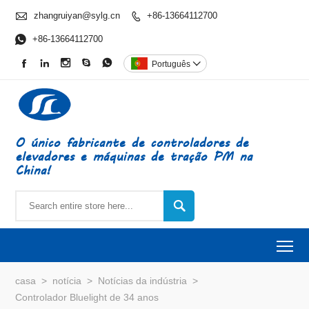

zhangruiyan@sylg.cn
+86-13664112700


+86-13664112700





Português

O único fabricante de controladores de
elevadores e máquinas de tração PM na
China!

To
casa
>
notícia
>
Notícias da indústria
>
Controlador Bluelight de 34 anos